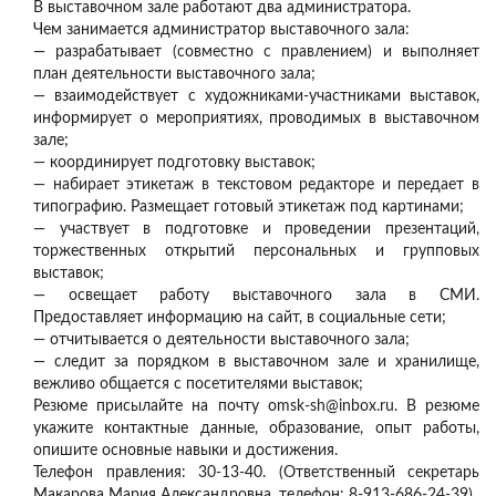
В выставочном зале работают два администратора.
Чем занимается администратор выставочного зала:
— разрабатывает (совместно с правлением) и выполняет
план деятельности выставочного зала;
— взаимодействует с художниками-участниками выставок,
информирует о мероприятиях, проводимых в выставочном
зале;
— координирует подготовку выставок;
— набирает этикетаж в текстовом редакторе и передает в
типографию. Размещает готовый этикетаж под картинами;
— участвует в подготовке и проведении презентаций,
торжественных открытий персональных и групповых
выставок;
— освещает работу выставочного зала в СМИ.
Предоставляет информацию на сайт, в социальные сети;
— отчитывается о деятельности выставочного зала;
— следит за порядком в выставочном зале и хранилище,
вежливо общается с посетителями выставок;
Резюме присылайте на почту omsk-sh@inbox.ru. В резюме
укажите контактные данные, образование, опыт работы,
опишите основные навыки и достижения.
Телефон правления: 30-13-40. (Ответственный секретарь
Макарова Мария Александровна, телефон: 8-913-686-24-39)