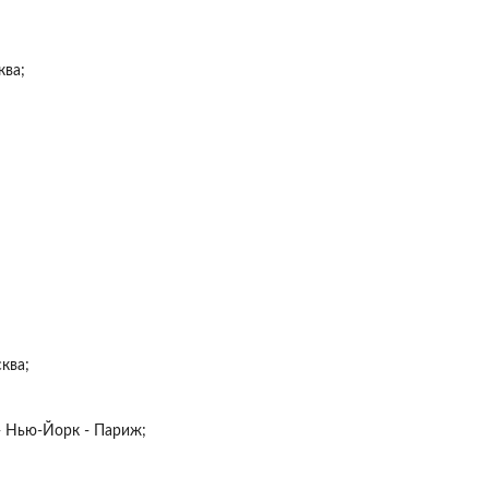
ква;
ква;
- Нью-Йорк - Париж;