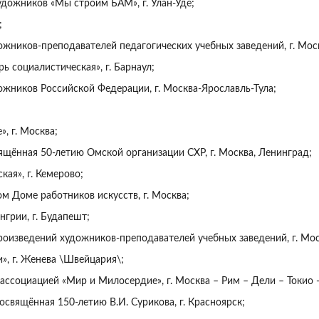
удожников «Мы строим БАМ», г. Улан-Уде;
;
ожников-преподавателей педагогических учебных заведений, г. Мос
ь социалистическая», г. Барнаул;
ожников Российской Федерации, г. Москва-Ярославль-Тула;
, г. Москва;
вящённая 50-летию Омской организации СХР, г. Москва, Ленинград;
кая», г. Кемерово;
м Доме работников искусств, г. Москва;
грии, г. Будапешт;
произведений художников-преподавателей учебных заведений, г. Мос
», г. Женева \Швейцария\;
 ассоциацией «Мир и Милосердие», г. Москва – Рим – Дели – Токио 
освящённая 150-летию В.И. Сурикова, г. Красноярск;