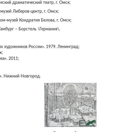
мский драматический театр, г. Омск;
музей Либеров-центр, г. Омск;
Дом-музей Кондратия Белова, г. Омск;
 Гамбург – Борстель \Германия\.
х художников России». 1979. Ленинград;
к;
ка». 2011;
2». Нижний Новгород.