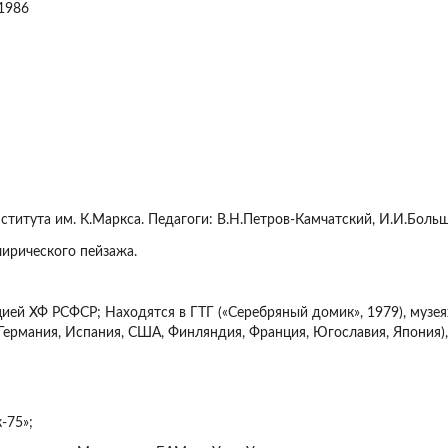
 1986
итута им. К.Маркса. Педагоги: В.Н.Петров-Камчатский, И.И.Больш
лирического пейзажа.
й ХФ РСФСР; Находятся в ГТГ («Серебряный домик», 1979), музеях
 Германия, Испания, США, Финляндия, Франция, Югославия, Япония),
-75»;