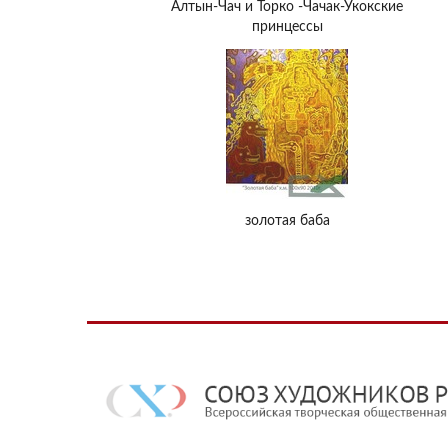
Алтын-Чач и Торко -Чачак-Укокские
принцессы
золотая баба