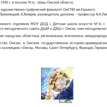
 1960 г. в поселке Усть –Шиш Омской области.
ла художественно-графический факультет ОмГПИ им.Горького.
 Тржемецкий, А.Темерев, руководитель диплома – профессор А.Н.Ли
венного отделения МОУ ДОД « Детская школа искусств №3» г. О
ого методического совета ДШИ и ДХШ г. Омска, член методическ
ик городских, областных, региональных, всесоюзных, международн
ство Омска», в Омском государственном историко-краеведческо
х коллекциях г.Омска., Москвы, Санкт-Петербурга, Франции, Германи